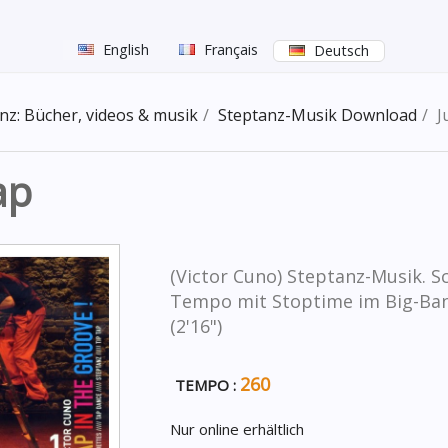
English
Français
Deutsch
nz: Bücher, videos & musik
Steptanz-Musik Download
J
ap
(Victor Cuno) Steptanz-Musik. S
Tempo mit Stoptime im Big-Ban
(2'16")
260
TEMPO :
Nur online erhältlich