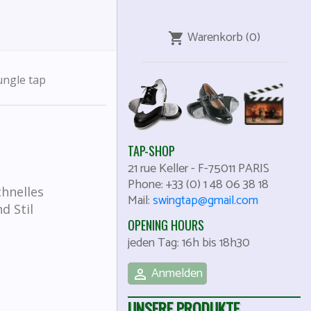
Warenkorb
(0)
shopping_cart
ungle tap
TAP-SHOP
21 rue Keller
-
F-75011
PARIS
Phone:
+33 (0) 1 48 06 38 18
chnelles
Mail:
swingtap@gmail.com
d Stil
OPENING HOURS
jeden Tag: 16h bis 18h30
Anmelden

UNSERE PRODUKTE