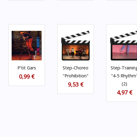
P'tit Gars
Step-Choreo
Step-Trainin
0,99 €
"Prohibition"
"4-5 Rhythm
9,53 €
(2)
4,97 €