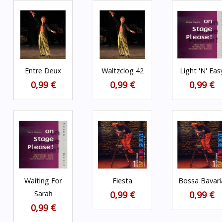
Entre Deux
Waltzclog 42
Light 'n' Eas
0,99 €
0,99 €
0,99 €
Waiting For
Fiesta
Bossa Bavari
Sarah
0,99 €
0,99 €
0,99 €