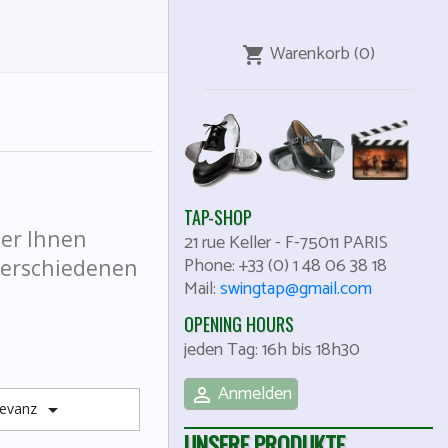
Warenkorb
(0)
shopping_cart
TAP-SHOP
der Ihnen
21 rue Keller
-
F-75011
PARIS
Phone:
+33 (0) 1 48 06 38 18
 verschiedenen
Mail:
swingtap@gmail.com
OPENING HOURS
jeden Tag: 16h bis 18h30
Anmelden


levanz
UNSERE PRODUKTE