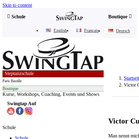
Skip to content


Schule
Boutique
English
Français
Deutsch
Steptanzschule
Startsei
Paris Bastille
Victor
Boutique
Kurse, Workshops, Coaching, Events und Shows
Swingtap Auf
Victor C
Schule
Man nennt mich 
Schule