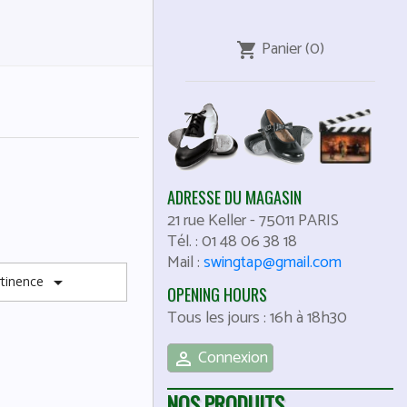
Panier
(0)
shopping_cart
ADRESSE DU MAGASIN
21 rue Keller
-
75011
PARIS
Tél. :
01 48 06 38 18
Mail :
swingtap@gmail.com

rtinence
OPENING HOURS
Tous les jours : 16h à 18h30
Connexion

NOS PRODUITS