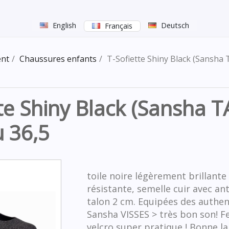
English
Deutsch
Français
nt
Chaussures enfants
T-Sofiette Shiny Black (Sansha
te Shiny Black (Sansha 
u 36,5
toile noire légèrement brillante 
résistante, semelle cuir avec an
talon 2 cm. Equipées des authen
Sansha VISSES > très bon son! 
velcro super pratique ! Bonne l