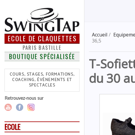
Accueil
Equipeme
ECOLE DE CLAQUETTES
36,5
PARIS BASTILLE
BOUTIQUE SPÉCIALISÉE
T-Sofiet
du 30 a
COURS, STAGES, FORMATIONS,
COACHING, ÉVÉNEMENTS ET
SPECTACLES
Retrouvez-nous sur
ECOLE