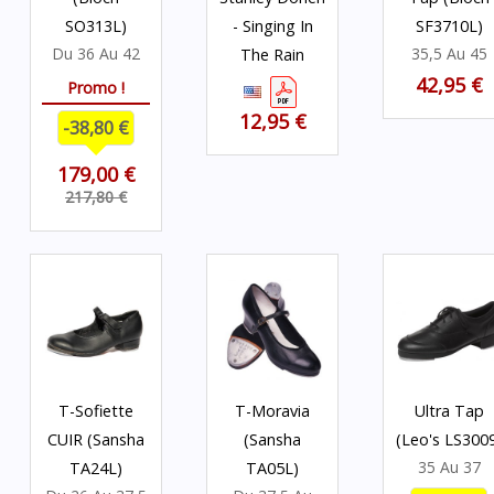
SO313L)
- Singing In
SF3710L)
Du 36 Au 42
35,5 Au 45
The Rain
42,95 €
Promo !
12,95 €
-38,80 €
179,00 €
217,80 €
T-Sofiette
T-Moravia
Ultra Tap
CUIR (Sansha
(Sansha
(Leo's LS300
35 Au 37
TA24L)
TA05L)