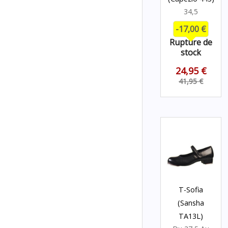
34,5
-17,00 €
Rupture de
stock
24,95 €
41,95 €
T-Sofia
(Sansha
TA13L)