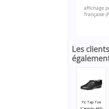
affichage po
française (
Les client
également
Tic Tap Toe
(Capezio 443)