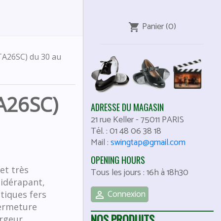
Panier
(0)
shopping_cart
 TA26SC) du 30 au
TA26SC)
ADRESSE DU MAGASIN
21 rue Keller
-
75011
PARIS
Tél. :
01 48 06 38 18
Mail :
swingtap@gmail.com
OPENING HOURS
et très
Tous les jours : 16h à 18h30
tidérapant,
Connexion
tiques fers

Fermeture
NOS PRODUITS
argeur