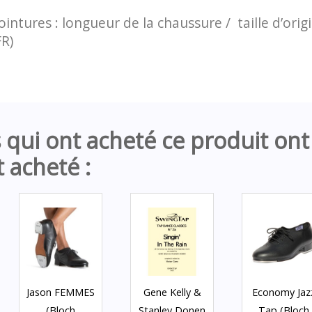
intures : longueur de la chaussure / taille d’origin
FR)
s qui ont acheté ce produit ont
 acheté :
Jason FEMMES
Gene Kelly &
Economy Jaz
(Bloch
Stanley Donen
Tap (Bloch