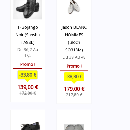
T-Bojango
Jason BLANC
Noir (Sansha
HOMMES
TA88L)
(Bloch
Du 36,7 Au
SO313M)
47,5
Du 39 Au 48
Promo !
Promo !
-33,80 €
-38,80 €
139,00 €
179,00 €
172,80 €
217,80 €