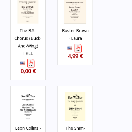
The B.S.-
Buster Brown
Chorus (Buck-
- Laura
And-Wing)
FREE
4,99 €
0,00 €
Leon Collins -
The Shim-