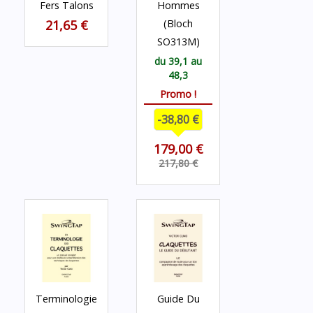
Fers Talons
Hommes
21,65 €
(Bloch
SO313M)
du 39,1 au
48,3
Promo !
-38,80 €
179,00 €
217,80 €
Terminologie
Guide Du