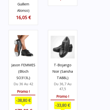
Guillem
Alonso)
16,05 €
Jason FEMMES
T-Bojango
(Bloch
Noir (Sansha
SO313L)
TA88L)
Du 36 Au 42
Du 36,7 Au
47,5
Promo !
Promo !
-38,80 €
-33,80 €