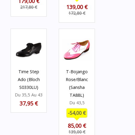
179,00 €
139,00 €
217,80 €
172,80 €
Time Step
T-Bojango
Ado (Bloch
Rose/Blanc
S0330LU)
(Sansha
Du 35,5 Au 43
TA88L)
37,95 €
Du 43,5
-54,00 €
85,00 €
139,00 €