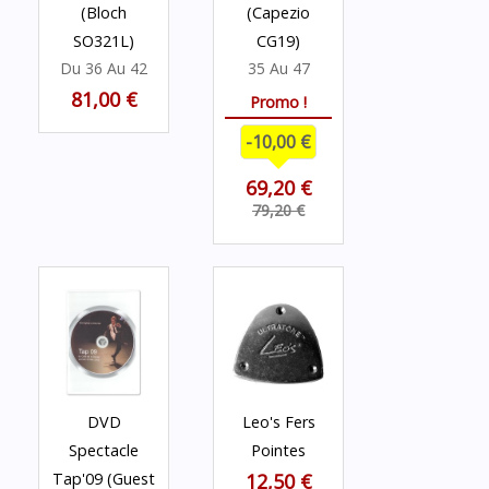
(Bloch
(Capezio
SO321L)
CG19)
Du 36 Au 42
35 Au 47
81,00 €
Promo !
-10,00 €
69,20 €
79,20 €
DVD
Leo's Fers
Spectacle
Pointes
Tap'09 (guest
12,50 €