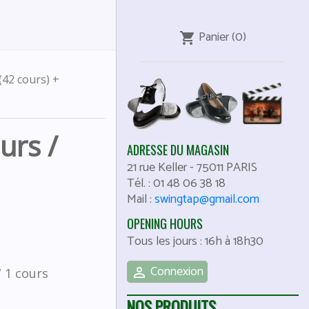
Panier
(0)
shopping_cart
(42 cours) +
urs /
ADRESSE DU MAGASIN
21 rue Keller
-
75011
PARIS
Tél. :
01 48 06 38 18
Mail :
swingtap@gmail.com
OPENING HOURS
Tous les jours : 16h à 18h30
Connexion

/ 1 cours
NOS PRODUITS