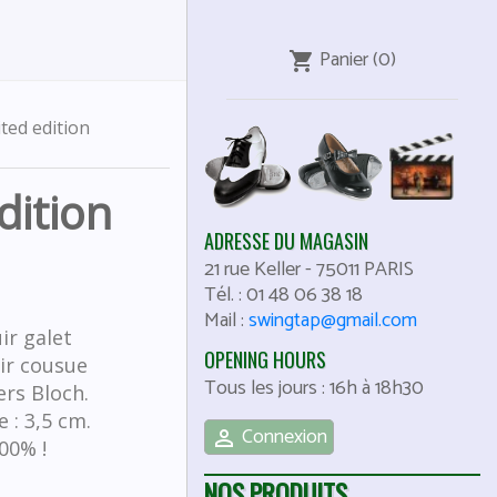
Panier
(0)
shopping_cart
ted edition
dition
ADRESSE DU MAGASIN
21 rue Keller
-
75011
PARIS
Tél. :
01 48 06 38 18
Mail :
swingtap@gmail.com
ir galet
OPENING HOURS
ir cousue
Tous les jours : 16h à 18h30
ers Bloch.
 : 3,5 cm.
Connexion

00% !
NOS PRODUITS