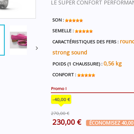
LE SUPER CONFORT PERFORMAN
SON :
SEMELLE :
round
CARACTÉRISTIQUES DES FERS :

strong sound
0,56 kg
POIDS (1 CHAUSSURE) :
CONFORT :
Promo !
-40,00 €
270,00 €
230,00 €
ÉCONOMISEZ 40,00