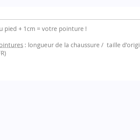
 pied + 1cm = votre pointure !
ointures
: longueur de la chaussure / taille d’origin
FR)