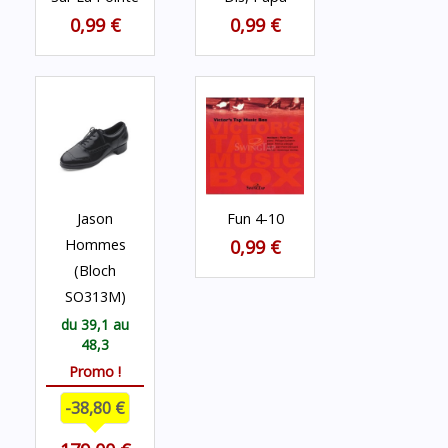
0,99 €
0,99 €
Jason
Fun 4-10
Hommes
0,99 €
(Bloch
SO313M)
du 39,1 au
48,3
Promo !
-38,80 €